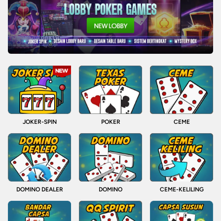
JOKER-SPIN
POKER
CEME
DOMINO
CEME-KELILING
DOMINO DEALER